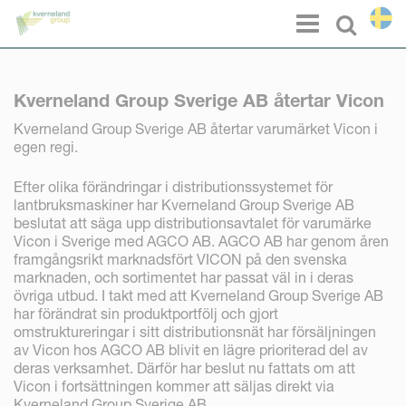
Cookie- hanteringspanel
Menu
Select l
Kverneland Group Sverige AB återtar Vicon
Kverneland Group Sverige AB återtar varumärket Vicon i
egen regi.
Efter olika förändringar i distributionssystemet för
lantbruksmaskiner har Kverneland Group Sverige AB
beslutat att säga upp distributionsavtalet för varumärke
Vicon i Sverige med AGCO AB. AGCO AB har genom åren
framgångsrikt marknadsfört VICON på den svenska
marknaden, och sortimentet har passat väl in i deras
övriga utbud. I takt med att Kverneland Group Sverige AB
har förändrat sin produktportfölj och gjort
omstruktureringar i sitt distributionsnät har försäljningen
av Vicon hos AGCO AB blivit en lägre prioriterad del av
deras verksamhet. Därför har beslut nu fattats om att
Vicon i fortsättningen kommer att säljas direkt via
Kverneland Group Sverige AB.