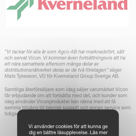
”Vi tackar för alla år som Agco AB har marknadsfört, sålt
och servat Vicon. Vi kommer även fortsättningsvis att ha
ett nära samarbete eftersom många delar av
distributionsnätverket delas av de två företagen”
säger
Mats Tykesson, VD för Kverneland Group Sverige AB.
Samtliga återförsäljare som idag säljer varumärket Vicon
får erbjudande om att fortsätta med det, och kunder som
idag använder Viconprodukter kan räkna med att få
samma tillgång till teknisk support och annan service som
tidigare.
Vi använder cookies för att kunna ge
dig en bättre läsupplevelse. Läs mer