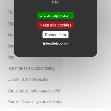
här.
Nyhetsarkiv
OK, acceptera allt
Följ Kverneland Group på facebook
Neka alla cookies
Personifiera
After Sales
Integritetspolicy
Agromek Award
App
Rykande färsk kundtidning
Quarter 3 2010 Results
Värm-Dal & Traktorservice AB
Pierre - Vicons nya ansikte utåt