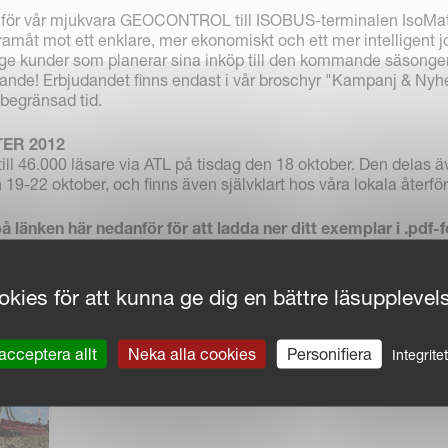
lag för vår mjukvara GEOCONTROL till ISOBUS-terminalen IsoMa
 framåt mot ett enklare, mer ekonomiskt och ett mer intelligent j
en ge kunder som planerar sina inköp till den kommande säsongen
dande! Erbjudandet finns endast i vår broschyr "Kampanj & Nyh
begränsad tid.
ER 2012
till 46.000 läsare via ATL på tisdag den 18 oktober. Den delas ä
9-22 oktober, och finns även självklart hos våra lokala återför
å länken här nedanför för att ladda ner ditt exemplar i .pdf-
kies för att kunna ge dig en bättre läsupplevel
acceptera allt
Neka alla cookies
Personifiera
Integrite