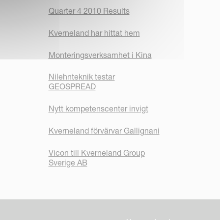
Quarter 4 2010 Results
Kverneland har hittat hem
Monteringsverksamhet i Kina
Nilehnteknik testar
GEOSPREAD
Nytt kompetenscenter invigt
Kverneland förvärvar Gallignani
Vicon till Kverneland Group
Sverige AB