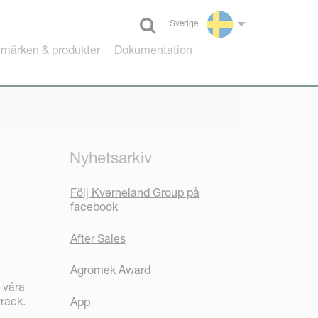
Sverige
Select language
umärken & produkter
Dokumentation
Nyhetsarkiv
Följ Kverneland Group på
facebook
After Sales
Agromek Award
 våra
track.
App