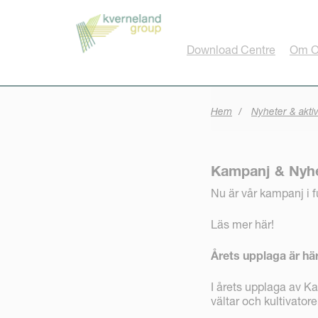
Cookie- hanteringspanel
Download Centre
Om O
Hem
Nyheter & aktiv
Kampanj & Nyhe
Nu är vår kampanj i f
Läs mer här!
Årets upplaga är här
I årets upplaga av K
vältar och kultivator