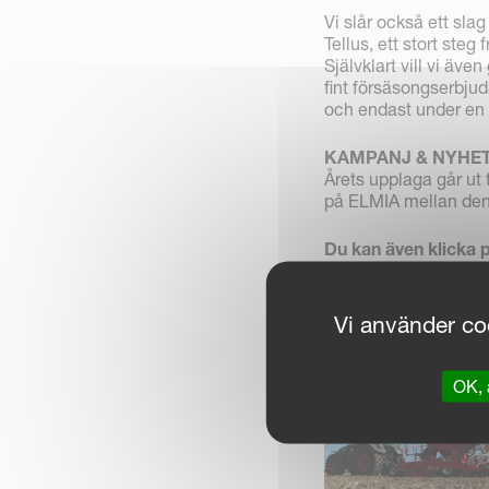
Vi slår också ett s
Tellus, ett stort steg
Självklart vill vi äv
fint försäsongserbju
och endast under en 
KAMPANJ & NYHET
Årets upplaga går ut 
på ELMIA mellan den 1
Du kan även klicka p
Vi använder coo
OK, 