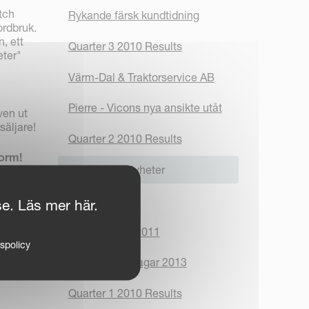
tch
Rykande färsk kundtidning
ordbruk.
, ett
Quarter 3 2010 Results
eter"
Värm-Dal & Traktorservice AB
Pierre - Vicons nya ansikte utåt
ven ut
säljare!
Quarter 2 2010 Results
form!
Kampanj & Nyheter
Sommartider
se. Läs mer här.
VM i plöjning 2011
tspolicy
Borgeby Fältdagar 2013
Quarter 1 2010 Results