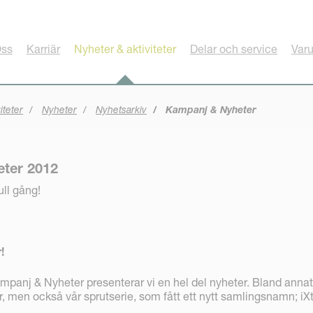
ss
Karriär
Nyheter & aktiviteter
Delar och service
Var
iteter
Nyheter
Nyhetsarkiv
Kampanj & Nyheter
ter 2012
ull gång!
!
ampanj & Nyheter presenterar vi en hel del nyheter. Bland annat
er, men också vår sprutserie, som fått ett nytt samlingsnamn; iX