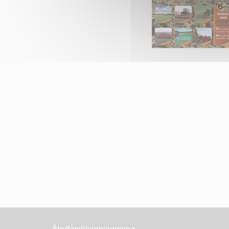
Återförsäljarinloggning