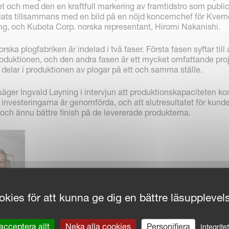
et och med den en kraftfull markering av framtidstro som publi
ats tillsammans med en bild på en nöjd koncernchef för Kver
ng, och Kubota Corp. norska representant, Hiromi Nakanishi.
rska plogfabriken är indelad i två faser. Första fasen syftar till 
produktionen, och den andra fasen är ett mycket omfattande pro
delar i produktionen av plogar på ett och samma ställe.
 säger Ingvald Løyning i intervjun att produktionskapaciteten 
nvesteringarna är genomförda, och att slutresultatet för kunde
 och ännu bättre finish på de levererade produkterna.
kies för att kunna ge dig en bättre läsupplevel
 Hiromi Nakanishi
acceptera allt
Neka alla cookies
Personifiera
Integrite