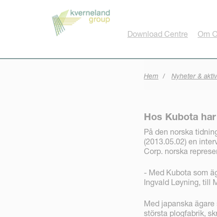
Cookie- hanteringspanel
Download Centre
Om O
Hem
Nyheter & aktiv
Hos Kubota har
På den norska tidnin
(2013.05.02) en inte
Corp. norska represe
- Med Kubota som äga
Ingvald Løyning, till
Med japanska ägare so
största plogfabrik, s