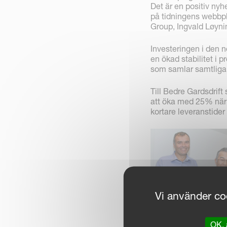
Det är en positiv nyh
på tidningens webbpl
Group, Ingvald Løyni
Investeringen i den no
en ökad stabilitet i 
som samlar samtliga 
Till Bedre Gardsdrift
att öka med 25% när i
kortare leveranstider
Vi använder coo
Ingvald Løyning och
OK, 