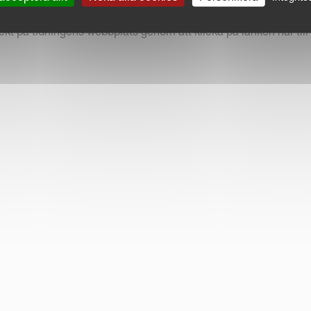
ft, 2013)
rekt på tidningens webbplats genom att klicka på länken här till