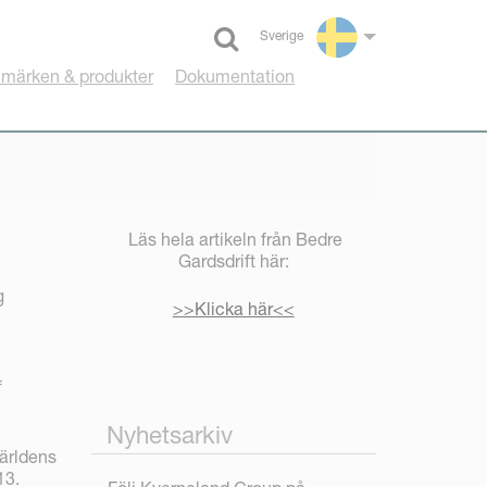
Sverige
Select language
umärken & produkter
Dokumentation
Läs hela artikeln från Bedre
Gardsdrift här:
g
>>Klicka här<<
f
Nyhetsarkiv
världens
13.