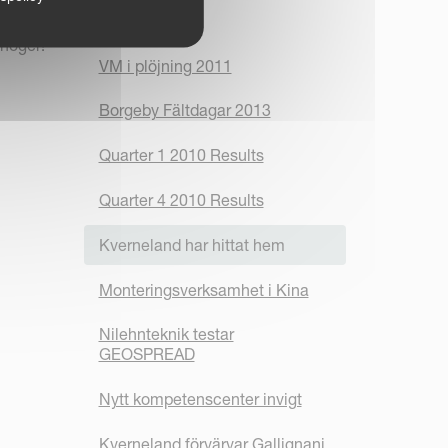
Sommartider
 höger!
VM i plöjning 2011
Borgeby Fältdagar 2013
Quarter 1 2010 Results
Quarter 4 2010 Results
Kverneland har hittat hem
Monteringsverksamhet i Kina
Nilehnteknik testar
GEOSPREAD
Nytt kompetenscenter invigt
Kverneland förvärvar Gallignani