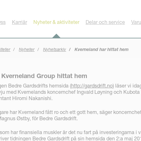
ss
Karriär
Nyheter & aktiviteter
Delar och service
Var
iteter
Nyheter
Nyhetsarkiv
Kverneland har hittat hem
 Kverneland Group hittat hem
gen Bedre Gardsdrifts hemsida (
http://gardsdrift.no
) läser vi ida
rvju med Kvernelands koncernchef Ingvald Løyning och Kubota
ntant Hiromi Nakanishi.
re har Kverneland fått ro och ett gott hem, säger koncernche
 Magnus Østby, för Bedre Gardsdrift.
m har finansiella muskler är det nu fart på investeringarna i 
kriver tidningen Bedre Gardsdrift på sin hemsida den 2:a maj 20