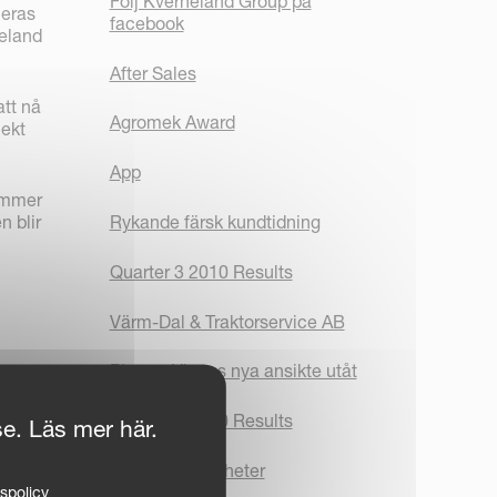
Följ Kverneland Group på
ceras
facebook
neland
After Sales
att nå
Agromek Award
jekt
App
kommer
Rykande färsk kundtidning
n blir
Quarter 3 2010 Results
Värm-Dal & Traktorservice AB
Pierre - Vicons nya ansikte utåt
Quarter 2 2010 Results
se. Läs mer här.
Kampanj & Nyheter
tspolicy