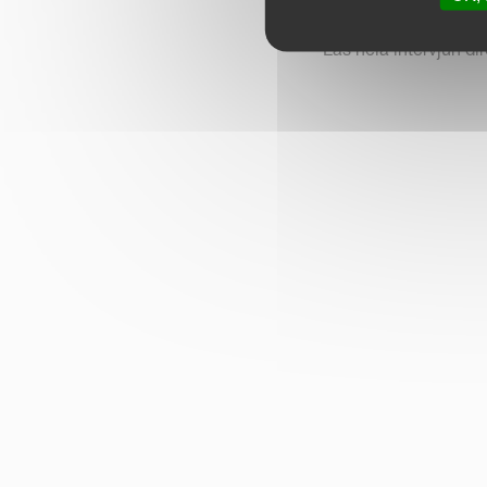
(foto: Bedre Gardsdri
Läs hela intervjun di