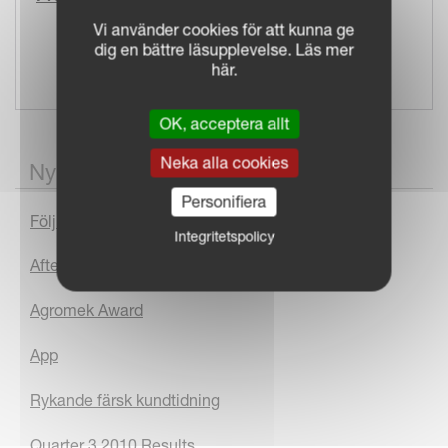
Vi använder cookies för att kunna ge
dig en bättre läsupplevelse. Läs mer
här.
OK, acceptera allt
Neka alla cookies
Nyhetsarkiv
Personifiera
Följ Kverneland Group på facebook
Integritetspolicy
After Sales
Agromek Award
App
Rykande färsk kundtidning
Quarter 3 2010 Results