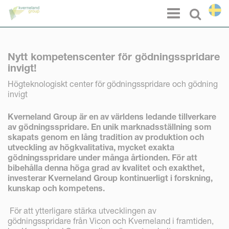
Cookie- hanteringspanel
Menu
Select l
Nytt kompetenscenter för gödningsspridare
invigt!
Högteknologiskt center för gödningsspridare och gödning
invigt
Kverneland Group är en av världens ledande tillverkare
av gödningsspridare. En unik marknadsställning som
skapats genom en lång tradition av produktion och
utveckling av högkvalitativa, mycket exakta
gödningsspridare under många årtionden. För att
bibehålla denna höga grad av kvalitet och exakthet,
investerar Kverneland Group kontinuerligt i forskning,
kunskap och kompetens.
För att ytterligare stärka utvecklingen av
gödningsspridare från Vicon och Kverneland i framtiden,