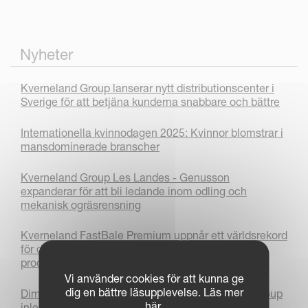
Nyheter
Kverneland Group lanserar nytt distributionscenter i
Sverige för att betjäna kunderna snabbare och bättre
Internationella kvinnodagen 2025: Kvinnor blomstrar i
mansdominerade branscher
Kverneland Group Les Landes - Genusson
expanderar för att bli ledande inom odling och
mekanisk ogräsrensning
Kverneland FastBale Premium uppnår ett världsrekord
för den största mängden inplastade balar som
produceras inom 24 timmar!
Vi använder cookies för att kunna ge
dig en bättre läsupplevelse. Läs mer
Dimensions Agri Technologies och Kverneland Group
här.
inleder samarbete om precisionssprutning