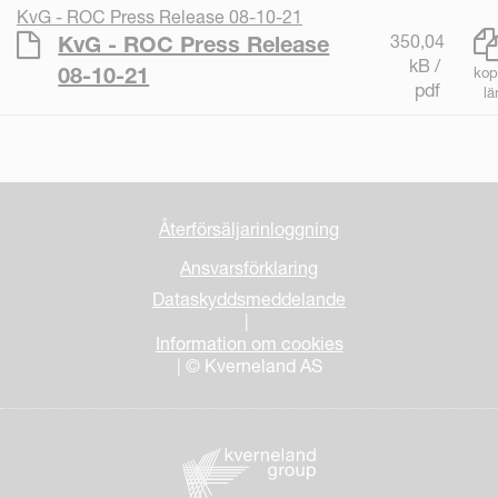
KvG - ROC Press Release 08-10-21
350,04
KvG - ROC Press Release
kB /
08-10-21
kop
pdf
lä
Återförsäljarinloggning
Ansvarsförklaring
Dataskyddsmeddelande
|
Information om cookies
| © Kverneland AS