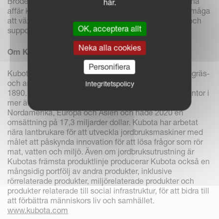
Bröderna Ubaldi är dessutom övertygade om att denna
här.
affär kommer att stärka ROC ytterligare och dess förmåga
att växa och leverera attraktiva produkter, lösningar och
OK, acceptera allt
support till sina distributionspartners och kunder.
Neka alla cookies
Om Kubota
Personifiera
Kubota har varit en ledande tillverkare av jordbruks-, gräs-
och anläggningsmaskiner och industrimotorer sedan
Integritetspolicy
1890. Kubota har sitt huvudkontor i Osaka, Japan, kontor i
mer än 120 länder och över 41 000 anställda i
Nordamerika, Europa och Asien och hade 2020 en
omsättning på 17,3 miljarder dollar. Kubota har arbetat
nära lantbrukare för att utveckla jordbruksmaskiner med
målet att påskynda innovation för att lösa frågor som rör
mat, vatten och miljö. Även om jordbruksutrustning är
Kubotas främsta produktlinje producerar Kubota också en
mångsidig portfölj av andra produkter, inklusive
rörrelaterade produkter, miljörelaterade produkter och
produkter relaterade till social infrastruktur, för att bidra till
att förbättra människors liv och samhället.
www.kubota.com