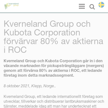
Cookie- hanteringspanel
Menu
Select l
Kverneland Group och
Kubota Corporation
förvärvar 80% av aktierna
i ROC
Kverneland Group och Kubota Corporation går in i den
växande marknaden för pickupsträngläggare (mergers)
genom att förvärva 80% av aktierna i ROC, ett ledande
företag inom detta marknadssegment.
8 oktober 2021, Klepp, Norge..
Kverneland Group, ett ledande internationellt företag som
utvecklar, tillverkar och distribuerar lantbruksmaskiner och
tjänster, meddelade idag att man har undertecknat ett