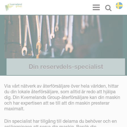
Cookie- hanteringspanel
Menu
Select l
Din reservdels-specialist
Via vårt nätverk av återförsäljare över hela världen, hittar
du din lokale återförsäljare, som alltid är redo att hjälpa
dig. Din Kvernelands Group-återförsäljare kan din maskin
och har expertisen att se till att din maskin presterar
maximalt.
Din specialist har tillgång till delarna du behöver och en
anläggningen att serva din maskin. Besök din