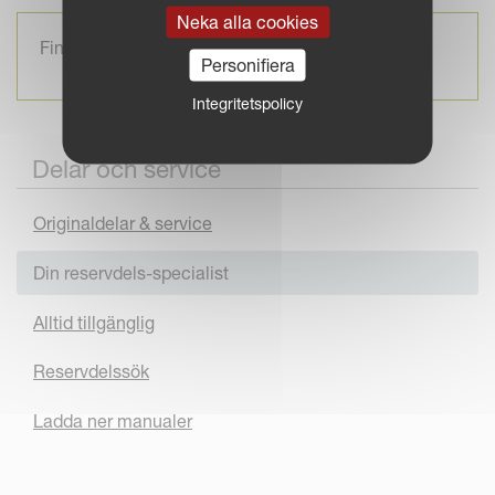
Neka alla cookies
Find Your Country Contact
Personifiera
Integritetspolicy
Delar och service
Originaldelar & service
Din reservdels-specialist
Alltid tillgänglig
Reservdelssök
Ladda ner manualer